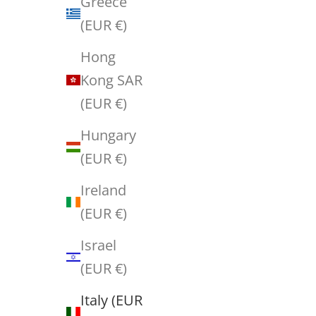
Greece
e
(EUR €)
Hong
SIGN UP
Kong SAR
(EUR €)
Hungary
(EUR €)
Ireland
(EUR €)
Israel
(EUR €)
Italy (EUR