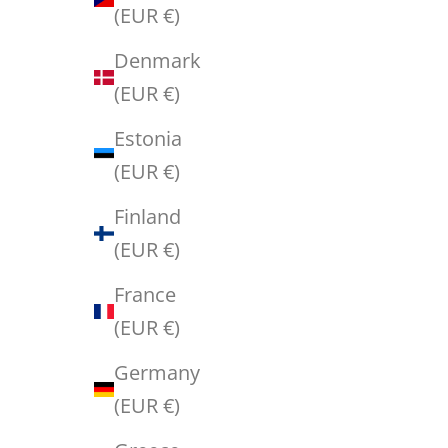
u
(EUR €)
r
Denmark
f
(EUR €)
i
Estonia
r
(EUR €)
s
t
Finland
p
(EUR €)
u
France
r
(EUR €)
c
h
Germany
a
(EUR €)
s