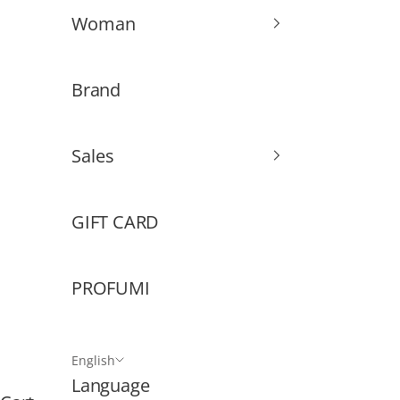
Woman
S
i
Brand
g
n
u
Sales
p
t
GIFT CARD
o
o
PROFUMI
u
r
n
English
Language
e