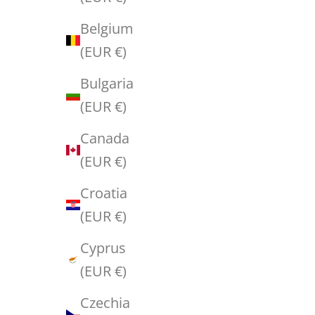
c
Belgium
o
(EUR €)
d
Bulgaria
e
(EUR €)
t
o
Canada
u
(EUR €)
s
Croatia
e
(EUR €)
o
Cyprus
n
(EUR €)
y
o
Czechia