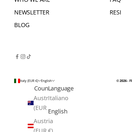
v
NEWSLETTER
RESI
e
a
BLOG
1
0
%
d
i
s
Italy (EUR €)
English
© 2026 - 
Country
Language
c
Australia
Italiano
o
(EUR €)
u
English
n
Austria
t
(EUR €)