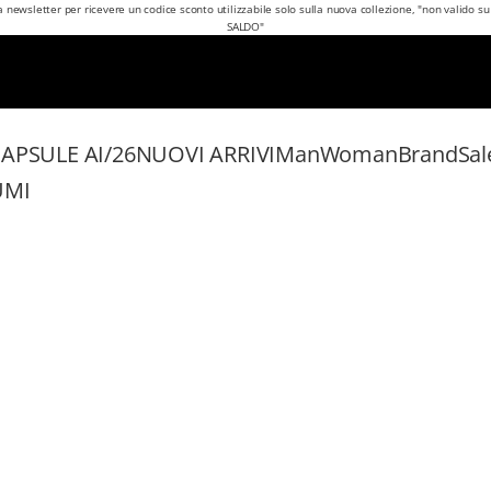
lla newsletter per ricevere un codice sconto utilizzabile solo sulla nuova collezione, "non valido su
SALDO"
APSULE AI/26
NUOVI ARRIVI
Man
Woman
Brand
Sal
UMI