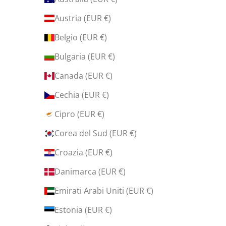
d
e
Austria (EUR €)
d
Belgio (EUR €)
i
c
Bulgaria (EUR €)
a
Canada (EUR €)
t
e
Cechia (EUR €)
!
Cipro (EUR €)
Corea del Sud (EUR €)
Croazia (EUR €)
IVITI
Danimarca (EUR €)
Emirati Arabi Uniti (EUR €)
Estonia (EUR €)