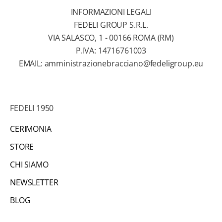
e
INFORMAZIONI LEGALI
v
FEDELI GROUP S.R.L.
e
VIA SALASCO, 1 - 00166 ROMA (RM)
r
P.IVA: 14716761003
e
EMAIL:
amministrazionebracciano@fedeligroup.eu
i
n
f
FEDELI 1950
o
r
CERIMONIA
m
STORE
a
z
CHI SIAMO
i
NEWSLETTER
o
BLOG
n
i