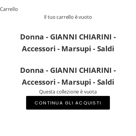
a
Carrello
n
Il tuo carrello è vuoto
e
w
Donna - GIANNI CHIARINI -
s
Accessori - Marsupi - Saldi
l
e
t
Donna - GIANNI CHIARINI -
t
e
Accessori - Marsupi - Saldi
r
Questa collezione è vuota
p
e
CONTINUA GLI ACQUISTI
r
r
i
c