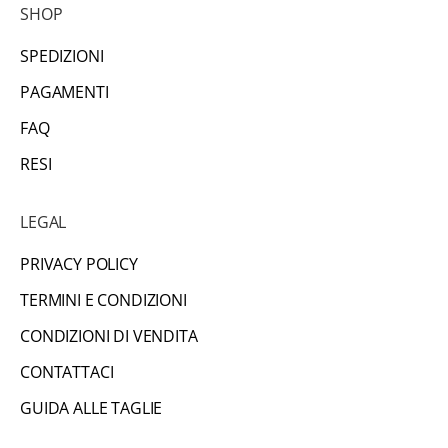
s
SHOP
u
SPEDIZIONI
l
l
PAGAMENTI
e
FAQ
n
RESI
u
o
v
LEGAL
e
PRIVACY POLICY
c
o
TERMINI E CONDIZIONI
l
CONDIZIONI DI VENDITA
l
CONTATTACI
e
z
GUIDA ALLE TAGLIE
i